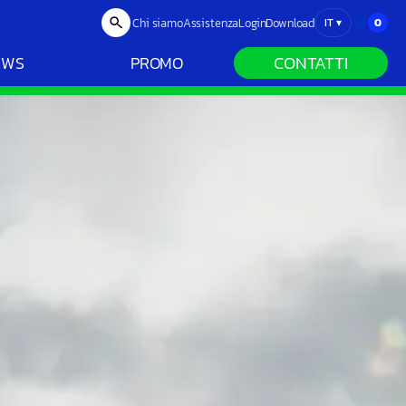
🛒
Chi siamo
Assistenza
Login
Download
0
IT
▾
CONTATTI
EWS
PROMO