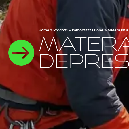
Home
»
Prodotti
»
Immobilizzazione
»
Materassi a
Matera

depres