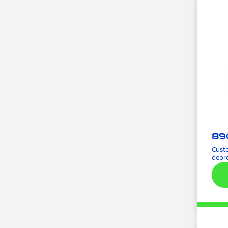
89
Cust
depr