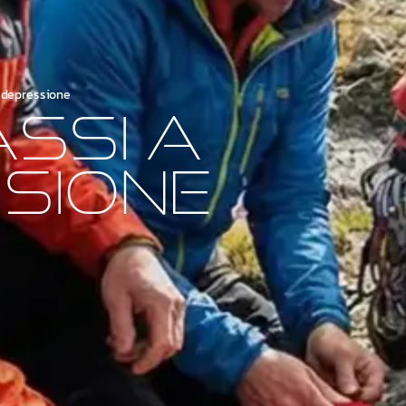
 depressione
ssi a
sione